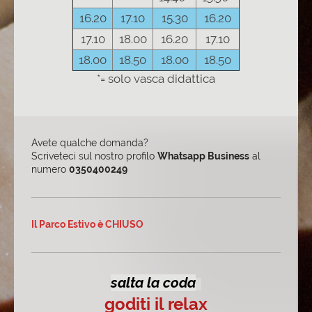
16.20
17.10
15.30
16.20
17.10
18.00
16.20
17.10
18.00
18.50
18.00
18.50
*= solo vasca didattica
Avete qualche domanda?
Scriveteci sul nostro profilo
Whatsapp Business
al
numero
0350400249
Il Parco Estivo è CHIUSO
salta la coda
goditi il relax